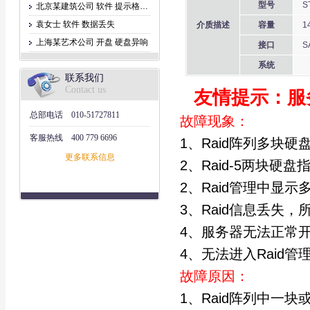
型号
S
北京某建筑公司 软件 提示格式化
袁女士 软件 数据丢失
介质描述
容量
1
上海某艺术公司 开盘 硬盘异响
接口
S
系统
联系我们
Contact us
友情提示：服
总部电话
010-51727811
故障现象：
客服热线
400 779 6696
1、Raid阵列多块
更多联系信息
2、Raid-5两块硬
2、Raid管理中显
3、Raid信息丢失
4、服务器无法正常
4、无法进入Raid管
故障原因：
1、Raid阵列中一