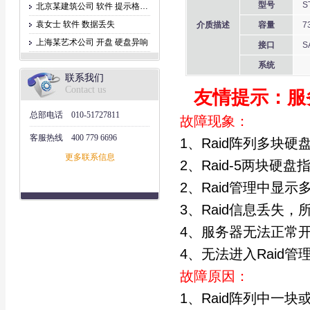
型号
S
北京某建筑公司 软件 提示格式化
袁女士 软件 数据丢失
介质描述
容量
7
上海某艺术公司 开盘 硬盘异响
接口
S
系统
联系我们
Contact us
友情提示：服
总部电话
010-51727811
故障现象：
客服热线
400 779 6696
1、Raid阵列多块
更多联系信息
2、Raid-5两块硬
2、Raid管理中显
3、Raid信息丢失
4、服务器无法正常
4、无法进入Raid管
故障原因：
1、Raid阵列中一