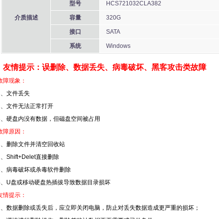
型号
HCS721032CLA382
介质描述
容量
320G
接口
SATA
系统
Windows
友情提示：误删除、数据丢失、病毒破坏、黑客攻击类故障
故障现象：
1、文件丢失
2、文件无法正常打开
3、硬盘内没有数据，但磁盘空间被占用
故障原因：
1、删除文件并清空回收站
2、Shift+Delet直接删除
3、病毒破坏或杀毒软件删除
4、U盘或移动硬盘热插拔导致数据目录损坏
友情提示：
1、数据删除或丢失后，应立即关闭电脑，防止对丢失数据造成更严重的损坏；