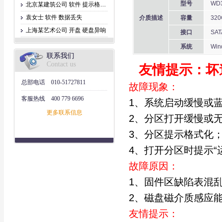
型号
WD3
北京某建筑公司 软件 提示格式化
袁女士 软件 数据丢失
介质描述
容量
320
上海某艺术公司 开盘 硬盘异响
接口
SAT
系统
Win
联系我们
Contact us
友情提示：坏
总部电话
010-51727811
故障现象：
客服热线
400 779 6696
1、系统启动缓慢或
更多联系信息
2、分区打开缓慢或
3、分区提示格式化
4、打开分区时提示“运
故障原因：
1、固件区缺陷表混
2、磁盘磁介质感应
友情提示：