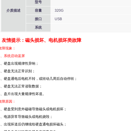
型号
介质描述
容量
320G
接口
USB
系统
友情提示：磁头损坏、电机损坏类故障
故障现象：
1、系统启动蓝屏
2、硬盘出现规律性异响；
3、硬盘无法正常识别；
4、硬盘通电后电机不转，或转动几周后自动停转；
5、硬盘无法正常读取数据；
6、盘片出现大量规律性坏道。
故障原因：
1、硬盘受到意外磕碰导致磁头或电机损坏；
2、电源异常导致磁头或电机烧毁；
3、出现坏道后仍继续给硬盘通电损坏磁头；