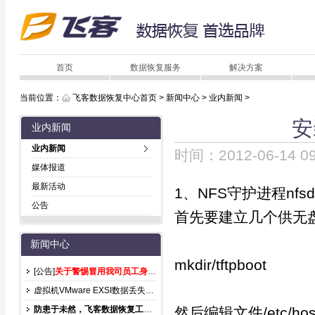
首页
数据恢复服务
解决方案
当前位置：
飞客数据恢复中心首页
>
新闻中心
>
业内新闻
>
安
业内新闻
业内新闻
时间：2012-06-
媒体报道
最新活动
1、NFS守护进程nfsd
公告
首先要建立几个供无盘
新闻中心
mkdir/tftpboot
[公告]
关于警惕冒用我司员工身份诈骗的声明
虚拟机VMware EXSI数据丢失后怎么恢复？
防患于未然，飞客数据恢复工程师提示您，硬盘日常使用注意事项：
然后编辑文件/etc/h