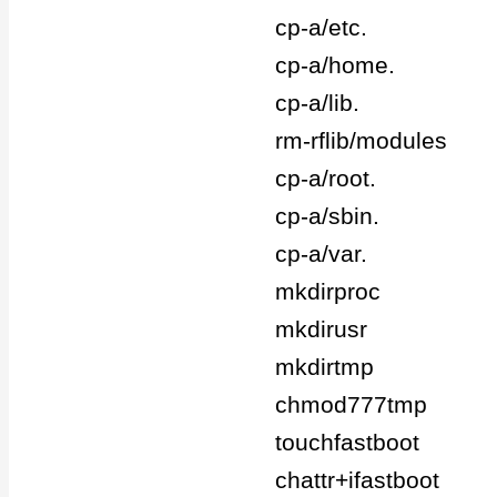
cp-a/etc.
cp-a/home.
cp-a/lib.
rm-rflib/modules
cp-a/root.
cp-a/sbin.
cp-a/var.
mkdirproc
mkdirusr
mkdirtmp
chmod777tmp
touchfastboot
chattr+ifastboot