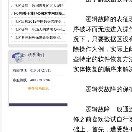
飞客提醒：数据恢复的五大误区
[公告]
关于其他公司对本网站模仿公告
逻辑故障的表征现
飞客出席2012中国数据管理高峰论坛
序破坏而无法进入操
飞客提醒：职场人的梦魇 OFFICE文件丢失
飞客专注服务保障企业数据安全防止泄露
况下，只要数据区没
除操作为例，实际上
联系我们
些特定的软件恢复方法
Contact us
实体恢复的顺序来解
总部电话
010-51727811
客服热线
400 779 6696
逻辑类故障的保
更多联系信息
逻辑故障一般通过
修之前喜欢尝试自行
础上。首先，遭受数