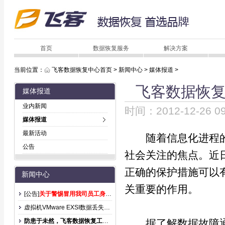
首页
数据恢复服务
解决方案
当前位置：
飞客数据恢复中心首页
>
新闻中心
>
媒体报道
>
飞客数据恢
媒体报道
业内新闻
时间：2012-12-
媒体报道
最新活动
随着信息化进程的
公告
社会关注的焦点。近
正确的保护措施可以
新闻中心
关重要的作用。
[公告]
关于警惕冒用我司员工身份诈骗的声明
虚拟机VMware EXSI数据丢失后怎么恢复？
防患于未然，飞客数据恢复工程师提示您，硬盘日常使用注意事项：
据了解数据故障通